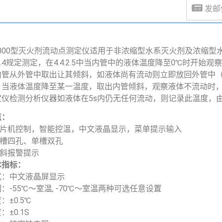
发邮件
-2000型灭火剂流动点测定仪适用于非浓缩型水系灭火剂及浓缩
.4
规定测定，在
4.4.2
.5
中当内管中的液体温度降至
0
℃时开始观
内管从外管中取出让其倾斜，如液体尚有流动则立即放回外管中
。当液体温度降至某一温度，取出内管倾斜，观察液体不流动时
定仪检测分析仪器如液体在
5s
内仍无任何流动，则记录此温度，
点：
用单片机控制，智能控温，中文液晶显示，菜单提示输入
双槽四孔、单槽双孔
倾斜报警提示
术指标：
式：中文液晶屏显示
：-55℃～室温, -70℃～室温两种可选任意设置
：±0.5℃
±0.1S