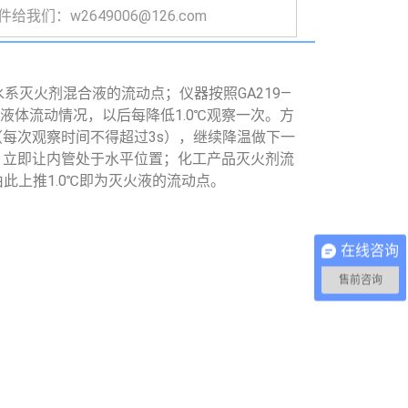
给我们：w2649006@126.com
型水系灭火剂混合液的流动点；仪器按照
GA219
—
察液体流动情况，以后每降低
1.0
℃观察一次。方
（每次观察时间不得超过
3s
），继续降温做下一
，立即让内管处于水平位置；化工产品灭火剂流
由此上推
1.0
℃即为灭火液的流动点。
在线咨询
售前咨询