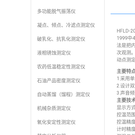
多功能脱气振荡仪
凝点、倾点、冷滤点测定仪
HFLD
1999
中
4
破乳化、抗乳化测定仪
法是把
次观测
液相锈蚀测定仪
动点测
农药低温稳定性测定仪
主要特
1.采
石油产品密度测定仪
2.设计
3.声音
自动蒸馏（馏程）测定仪
主要技
显示方
机械杂质测定仪
控温范围
控温精度
氧化安定性测定仪
计时精度：