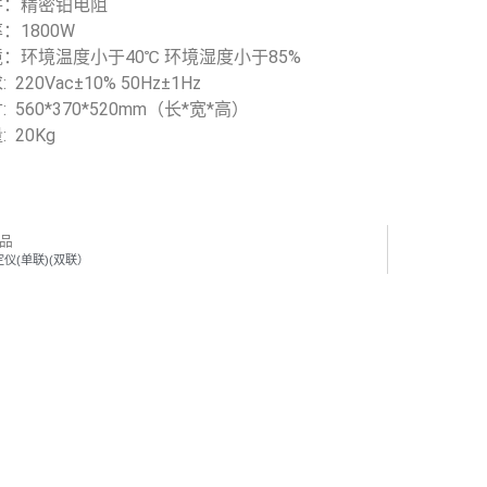
件：精密铂电阻
：1800W
：环境温度小于40℃ 环境湿度小于85%
220Vac±10% 50Hz±1Hz
 560*370*520mm（长*宽*高）
 20Kg
品
仪(单联)(双联）