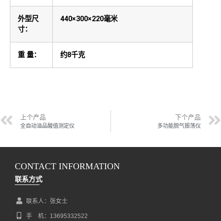
外型尺
440×300×220
毫米
寸：
重 量：
约8千克
上个产品
下个产品
全自动油品酸值测定仪
多功能脱气振荡仪
CONTACT INFORMATION
联系方式
联系人：张女士
手 机：13695332522