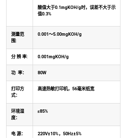
酸值大于0.1mgKOH/g时，误差不大于示
值0.3%
测量范
0.001
～5.00mgKOH/g
围:
分 辨 率:
0.001mgKOH/g
功 率：
80W
打印方
高速热敏打印机，56毫米纸宽
式：
环境湿
≤85%
度：
电 源：
220V±10%
，50Hz±5%