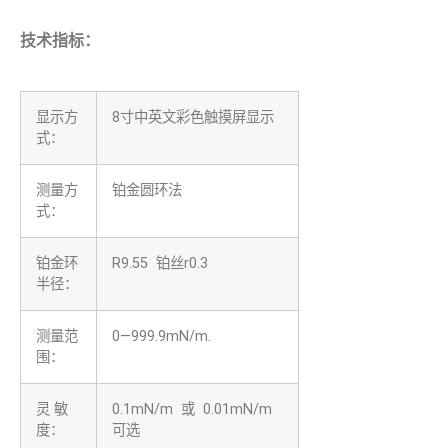
技术指标：
显示方
8寸中英文彩色触摸屏显示
式：
测量方
铂金圆环法
式：
铂金环
R9.55 铂丝r0.3
半径：
测量范
0—999.9mN/m.
围：
灵 敏
0.1mN/m 或 0.01mN/m
度：
可选